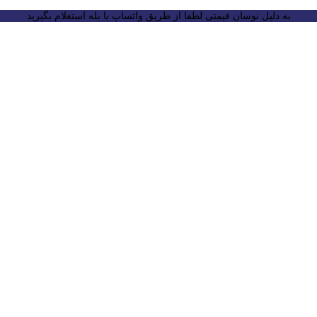
به دلیل نوسان قیمتی لطفا از طریق واتساپ یا بله استعلام بگیرید