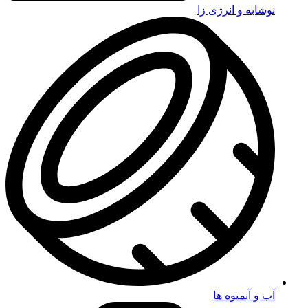
نوشابه و انرژی زا
آب و آبمیوه ها