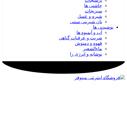
ترشیجات
چاشنی ها
سبزیجات
شیره و عسل
نان شیرینی سنتی
نوشیدنی ها
آب و آبمیوه ها
شربت و عرقیات گیاهی
قهوه و دمنوش
ماءالشعیر
نوشابه و انرژی زا