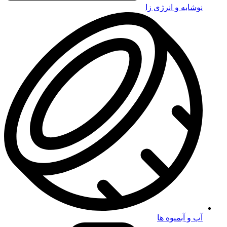
نوشابه و انرژی زا
آب و آبمیوه ها