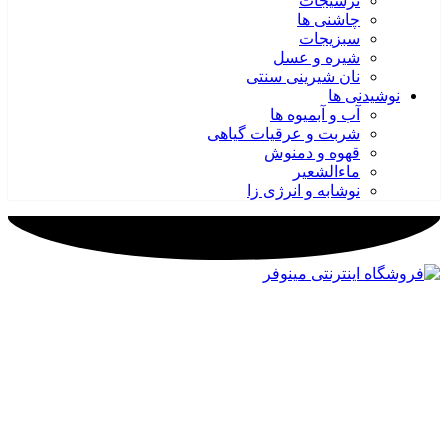
ترشیجات
چاشنی ها
سبزیجات
شیره و عسل
نان شیرینی سنتی
نوشیدنی ها
آب و آبمیوه ها
شربت و عرقیات گیاهی
قهوه و دمنوش
ماءالشعیر
نوشابه و انرژی زا