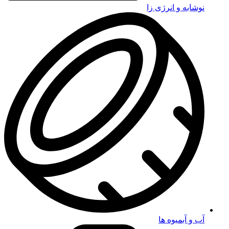
نوشابه و انرژی زا
آب و آبمیوه ها