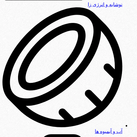
نوشابه و انرژی زا
آب و آبمیوه ها