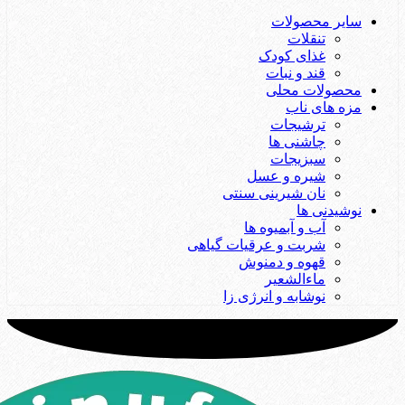
سایر محصولات
تنقلات
غذای کودک
قند و نبات
محصولات محلی
مزه های ناب
ترشیجات
چاشنی ها
سبزیجات
شیره و عسل
نان شیرینی سنتی
نوشیدنی ها
آب و آبمیوه ها
شربت و عرقیات گیاهی
قهوه و دمنوش
ماءالشعیر
نوشابه و انرژی زا