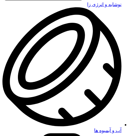
نوشابه و انرژی زا
آب و آبمیوه ها