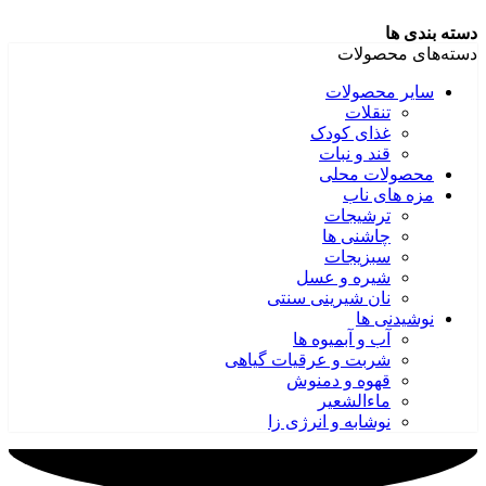
دسته بندی ها
دسته‌های محصولات
سایر محصولات
تنقلات
غذای کودک
قند و نبات
محصولات محلی
مزه های ناب
ترشیجات
چاشنی ها
سبزیجات
شیره و عسل
نان شیرینی سنتی
نوشیدنی ها
آب و آبمیوه ها
شربت و عرقیات گیاهی
قهوه و دمنوش
ماءالشعیر
نوشابه و انرژی زا