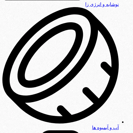
نوشابه و انرژی زا
آب و آبمیوه ها