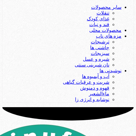
سایر محصولات
تنقلات
غذای کودک
قند و نبات
محصولات محلی
مزه های ناب
ترشیجات
چاشنی ها
سبزیجات
شیره و عسل
نان شیرینی سنتی
نوشیدنی ها
آب و آبمیوه ها
شربت و عرقیات گیاهی
قهوه و دمنوش
ماءالشعیر
نوشابه و انرژی زا