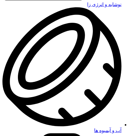
نوشابه و انرژی زا
آب و آبمیوه ها