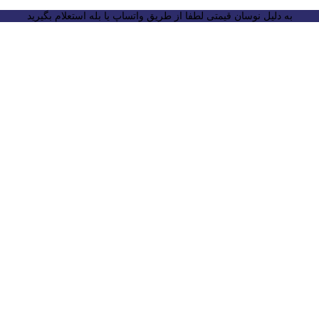
به دلیل نوسان قیمتی لطفا از طریق واتساپ یا بله استعلام بگیرید