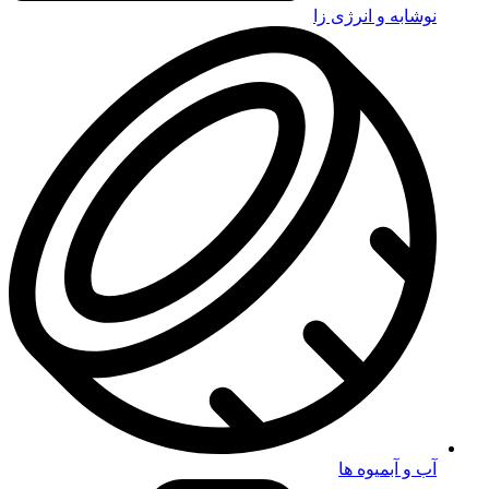
نوشابه و انرژی زا
آب و آبمیوه ها