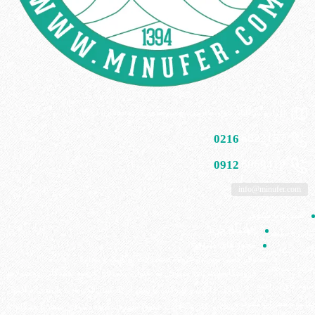
تهران، شادآباد، بلوار طارمی، خ سرحدی، کوچه دهقان، پ 15
0216
6822157
0912
6968419
info@minufer.com
همراه با مینوفر
راهنمای خرید
تماس با مینوفِر
مجوز های مینوفر
پیگیری سفارش
مینوفر گامی نوین در عرضه محصولات ارگانیک و محلی
حریم خصوصی
فروشگاه اینترنتی مینوفر به عنوان یکی از عرضه کنندگان محصولات
شیوه های پرداخت
غذایی خانگی و شرکتی با بیش از 10 سال تجربه، با پایبندی به اصول
قوانین و مقررات مینوفر
کسب و کار و رعایت حقوق مصرف کننده، موفق شده تا همگام با