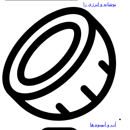
نوشابه و انرژی زا
آب و آبمیوه ها