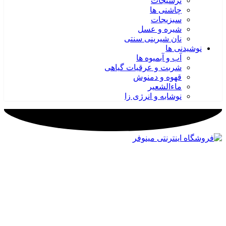
ترشیجات
چاشنی ها
سبزیجات
شیره و عسل
نان شیرینی سنتی
نوشیدنی ها
آب و آبمیوه ها
شربت و عرقیات گیاهی
قهوه و دمنوش
ماءالشعیر
نوشابه و انرژی زا