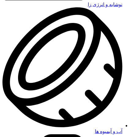
نوشابه و انرژی زا
آب و آبمیوه ها