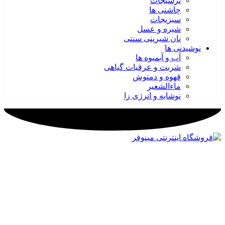
ترشیجات
چاشنی ها
سبزیجات
شیره و عسل
نان شیرینی سنتی
نوشیدنی ها
آب و آبمیوه ها
شربت و عرقیات گیاهی
قهوه و دمنوش
ماءالشعیر
نوشابه و انرژی زا