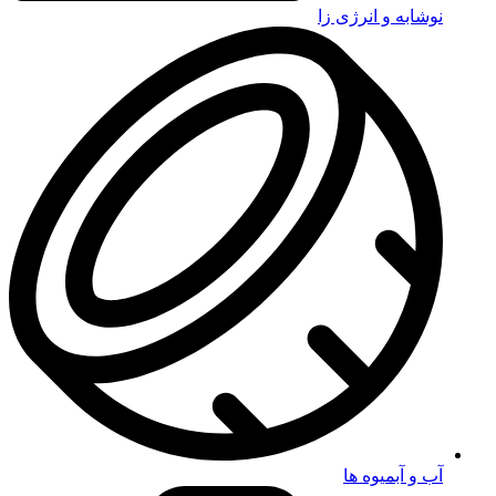
نوشابه و انرژی زا
آب و آبمیوه ها