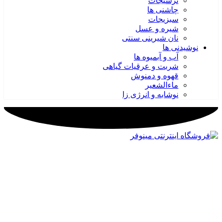
ترشیجات
چاشنی ها
سبزیجات
شیره و عسل
نان شیرینی سنتی
نوشیدنی ها
آب و آبمیوه ها
شربت و عرقیات گیاهی
قهوه و دمنوش
ماءالشعیر
نوشابه و انرژی زا