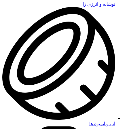
نوشابه و انرژی زا
آب و آبمیوه ها