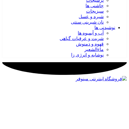
ترشیجات
چاشنی ها
سبزیجات
شیره و عسل
نان شیرینی سنتی
نوشیدنی ها
آب و آبمیوه ها
شربت و عرقیات گیاهی
قهوه و دمنوش
ماءالشعیر
نوشابه و انرژی زا