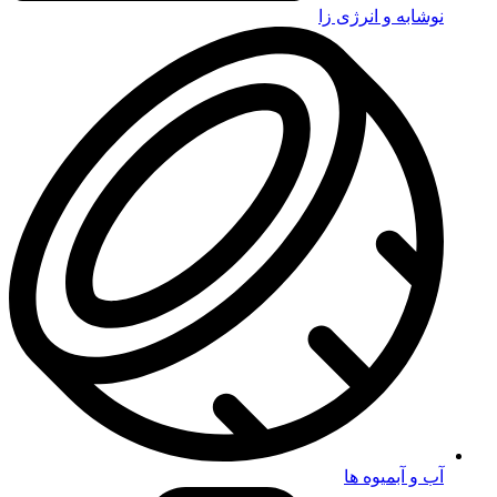
نوشابه و انرژی زا
آب و آبمیوه ها