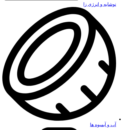
نوشابه و انرژی زا
آب و آبمیوه ها