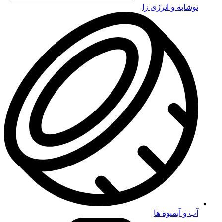
نوشابه و انرژی زا
آب و آبمیوه ها