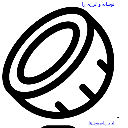
نوشابه و انرژی زا
آب و آبمیوه ها