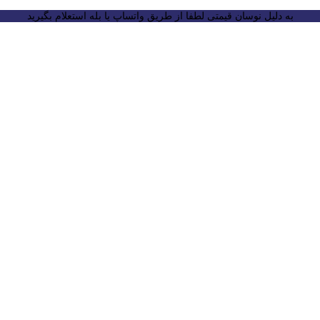
به دلیل نوسان قیمتی لطفا از طریق واتساپ یا بله استعلام بگیرید