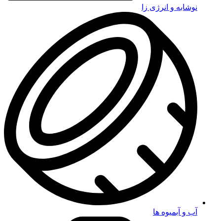
نوشابه و انرژی زا
آب و آبمیوه ها