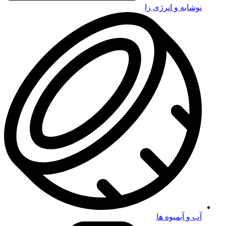
نوشابه و انرژی زا
آب و آبمیوه ها