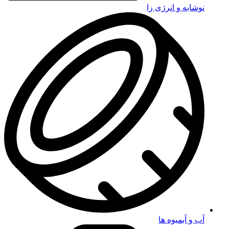
نوشابه و انرژی زا
آب و آبمیوه ها