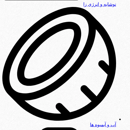
نوشابه و انرژی زا
آب و آبمیوه ها