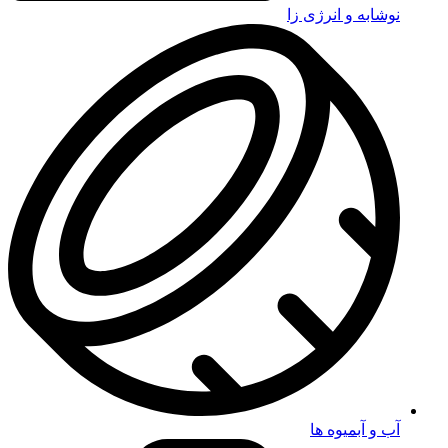
نوشابه و انرژی زا
آب و آبمیوه ها