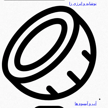
نوشابه و انرژی زا
آب و آبمیوه ها