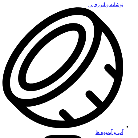
نوشابه و انرژی زا
آب و آبمیوه ها