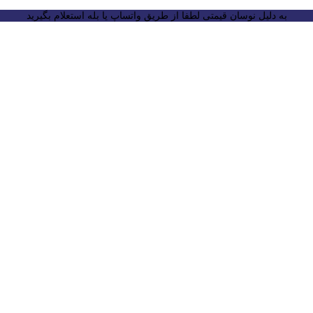
به دلیل نوسان قیمتی لطفا از طریق واتساپ یا بله استعلام بگیرید