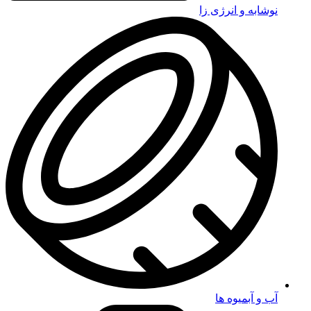
نوشابه و انرژی زا
آب و آبمیوه ها