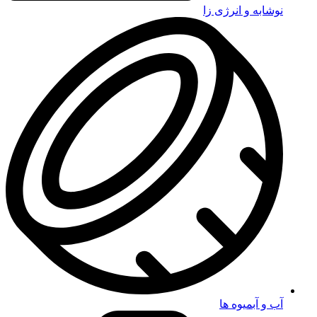
نوشابه و انرژی زا
آب و آبمیوه ها