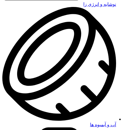
نوشابه و انرژی زا
آب و آبمیوه ها