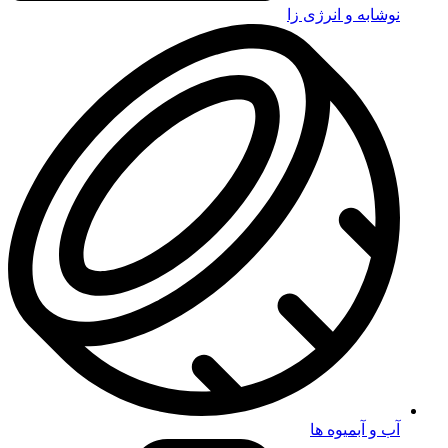
نوشابه و انرژی زا
آب و آبمیوه ها