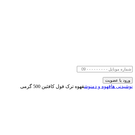
نوشیدنی ها
قهوه و دمنوش
قهوه ترک فول کافئین 500 گرمی