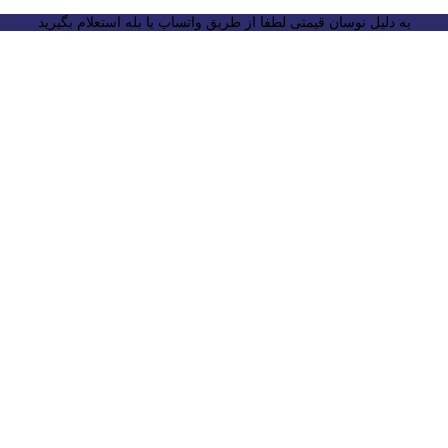
به دلیل نوسان قیمتی لطفا از طریق واتساپ یا بله استعلام بگیرید