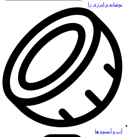
نوشابه و انرژی زا
آب و آبمیوه ها