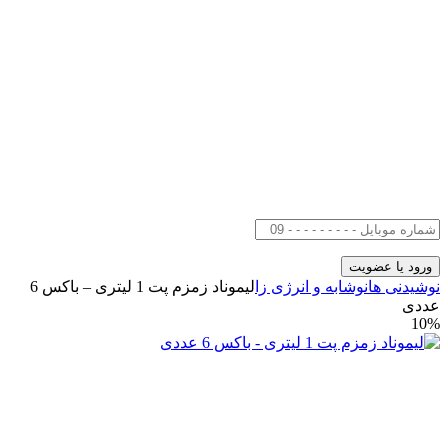
نوشیدنی ها
نوشابه و انرژی زا
لیموناد زمزم پت 1 لیتری – باکس 6
عددی
10%