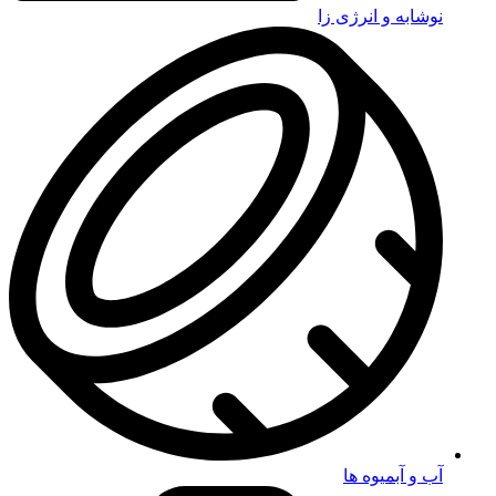
نوشابه و انرژی زا
آب و آبمیوه ها