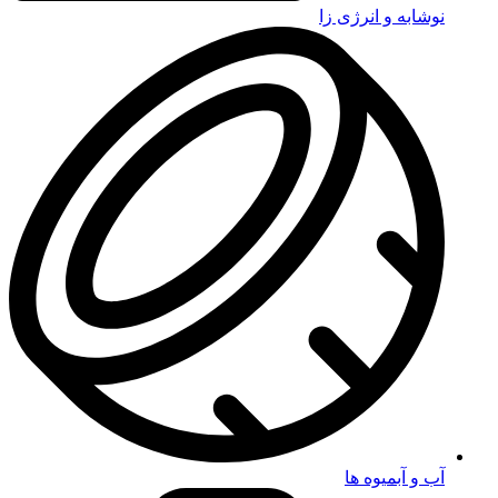
نوشابه و انرژی زا
آب و آبمیوه ها