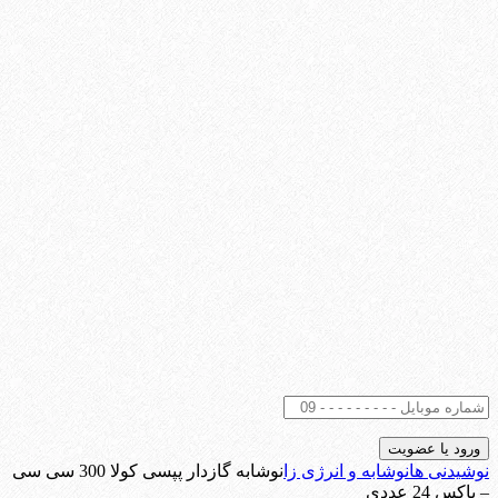
نوشیدنی ها
نوشابه و انرژی زا
نوشابه گازدار پپسی کولا 300 سی سی
– باکس 24 عددی