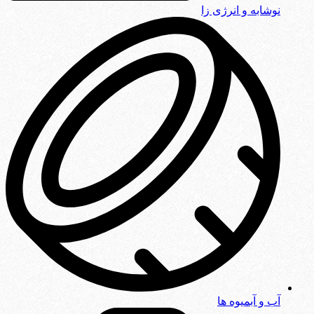
نوشابه و انرژی زا
آب و آبمیوه ها