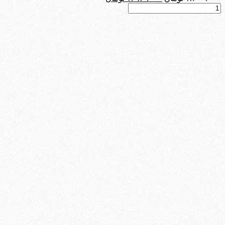
نوشابه
اصلی:
فعلی:
گازدار
۱.۲۰۰.۰۰۰ تومان
۱.۰۸۰.۰۰۰ تومان.
پپسی
بود.
کولا
300
سی
سی
-
باکس
24
عددی
عدد