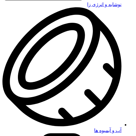
نوشابه و انرژی زا
آب و آبمیوه ها