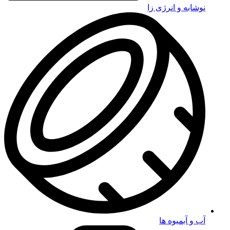
نوشابه و انرژی زا
آب و آبمیوه ها