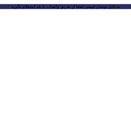
به دلیل نوسان قیمتی لطفا از طریق واتساپ یا بله استعلام بگیرید