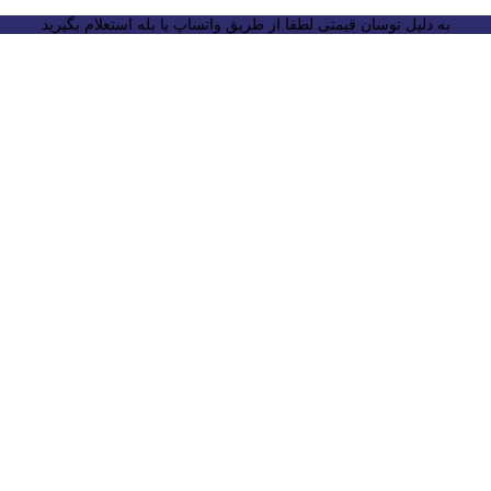
به دلیل نوسان قیمتی لطفا از طریق واتساپ یا بله استعلام بگیرید