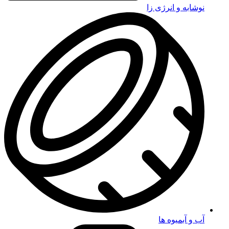
نوشابه و انرژی زا
آب و آبمیوه ها