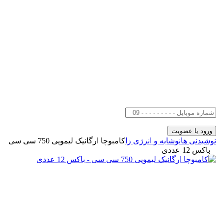
نوشیدنی ها
نوشابه و انرژی زا
کامبوچا ارگانیک لیمویی 750 سی سی
– باکس 12 عددی