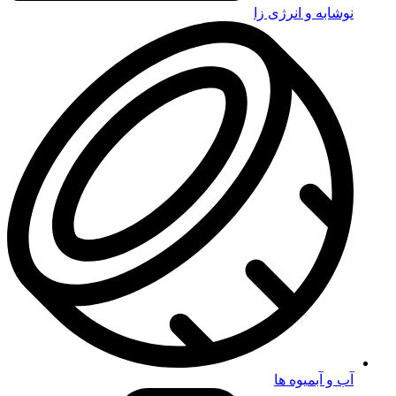
نوشابه و انرژی زا
آب و آبمیوه ها