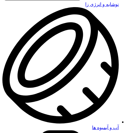
نوشابه و انرژی زا
آب و آبمیوه ها