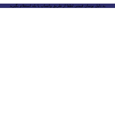
به دلیل نوسان قیمتی لطفا از طریق واتساپ یا بله استعلام بگیرید