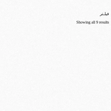
فیلـتر
Sorted
Showing all 9 results
by
latest