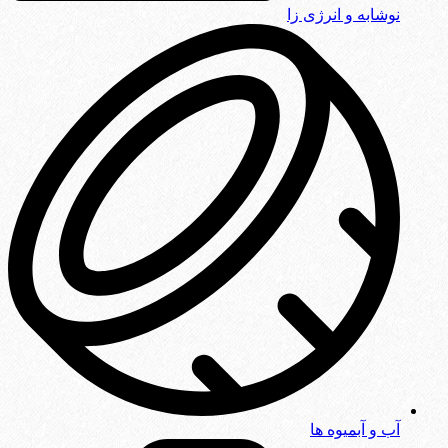
نوشابه و انرژی زا
آب و آبمیوه ها