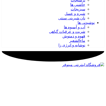
ترشیجات
چاشنی ها
سبزیجات
شیره و عسل
نان شیرینی سنتی
نوشیدنی ها
آب و آبمیوه ها
شربت و عرقیات گیاهی
قهوه و دمنوش
ماءالشعیر
نوشابه و انرژی زا