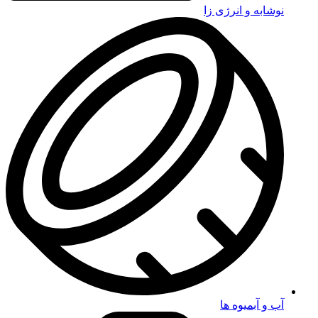
نوشابه و انرژی زا
آب و آبمیوه ها