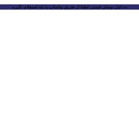
به دلیل نوسان قیمتی لطفا از طریق واتساپ یا بله استعلام بگیرید