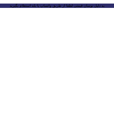
به دلیل نوسان قیمتی لطفا از طریق واتساپ یا بله استعلام بگیرید