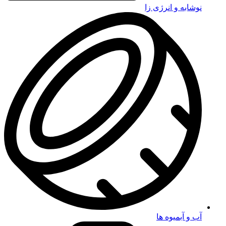
نوشابه و انرژی زا
آب و آبمیوه ها