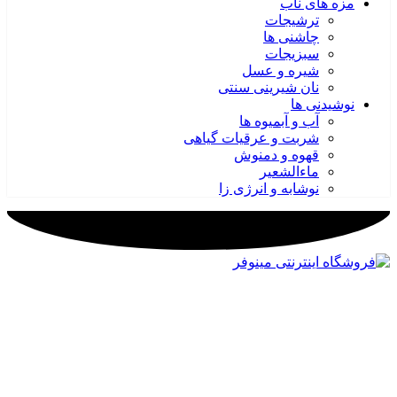
مزه های ناب
ترشیجات
چاشنی ها
سبزیجات
شیره و عسل
نان شیرینی سنتی
نوشیدنی ها
آب و آبمیوه ها
شربت و عرقیات گیاهی
قهوه و دمنوش
ماءالشعیر
نوشابه و انرژی زا